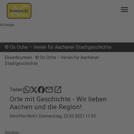
menu
Anzeige
©
Os Oche – Verein für Aachener Stadtgeschichte
Elisenbrunnen - © Os Oche – Verein für Aachener
Stadtgeschichte
mail
open_in_new
Teilen:
Orte mit Geschichte - Wir lieben
Aachen und die Region!
Veröffentlicht:
Donnerstag, 25.03.2021 11:03
Anzeige