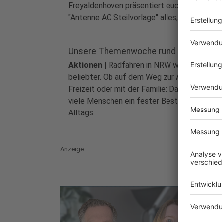
Freyaldenhoven präsentiert euch in der
"Antenne AC Steilvorlage" alles, was ihr über
Spiele wissen müsst.
Unsere Themenwoche rund ums Fahrr
Aktionen
|
Radfahren in NRW wird immer
beliebter. Ob auf dem Weg zur Arbeit, in der
Freizeit oder mit der Familie: Das Fahrrad ist
viele Menschen ein fester Bestandteil des
Alltags.
Anzeige