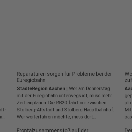
Reparaturen sorgen für Probleme bei der
Wo
Euregiobahn
zuf
StädteRegion Aachen
|
Wer am Donnerstag
Aa
mit der Euregiobahn unterwegs ist, muss mehr
gep
Zeit einplanen. Die RB20 fährt nur zwischen
plö
dt-
Stolberg-Altstadt und Stolberg Hauptbahnhof.
Mit
hr
Wer weiterfahren möchte, muss dort
pas
umsteigen. Grund sind Reparaturen an mehreren
unt
Frontalzusammenstoß auf der
De
Zügen. Laut zuginfo.nrw sollen die
Woh