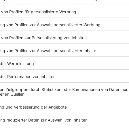
gefeiert. Was für ein besonderer Abend mit den
Flu
unvergesslichen Hits von Roxette - und mit
 die
Th
euch, dem besten Publikum der Welt.
ad
Psychotherapeuten schlagen Alarm
Ab 
StädteRegion Aachen
|
Budgetierung,
St
Honorarkürzung und GKV-
auf
 für
Beitragssatzstabilisierungsgesetz - mit diesen
jed
Begriffen beschäftigen sich in den letzten
ob 
Wochen und Monaten Psychotherapeutinnen
man
und -therapeuten. Genau die müssen in Zukunft
mag
mit weniger Geld für ihre angebotenen
Therapien rechnen. Wir haben mit der Aachener
Psychotherapeutin Julia Baron darüber
gesprochen.