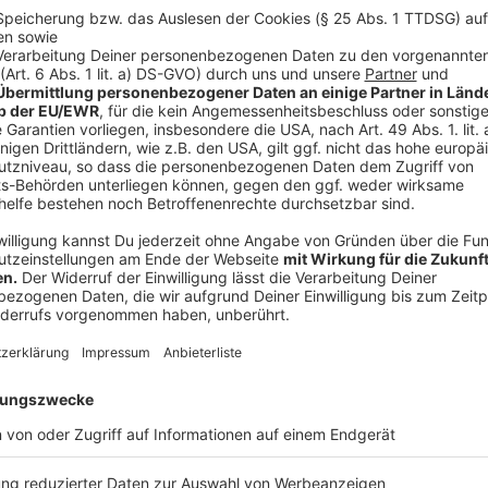
40 Jahre Roxette. 40 Jahre Songs fürs
Un
Herz - Live in Bonn
ebt
Ak
Aktionen
|
Am Montagabend wurde auf dem
Rad
Kunstrasen Bonn mitgesungen, mitgefühlt und
aus