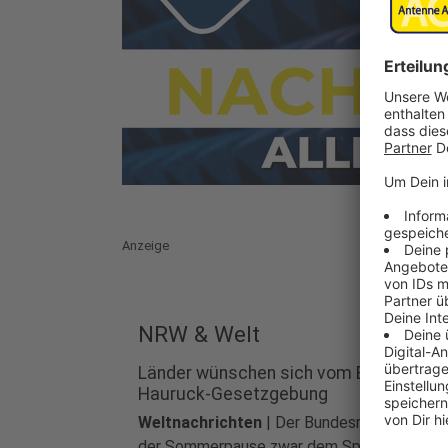
Anzeige
NRW & Welt
Länder wünschen sich vom Bund wenig
Hauruck-Gesetzgebung
Weltnachrichten
|
Der Bundesrat stimmte 
der Sommerpause zwar dem Sparpaket für 