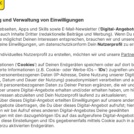
er
Zentralisieren oder nicht? Diskussion über
Tr
Drohnenabwehr
vo
vor
Weltnachrichten
|
Der Schreck ist groß: Am
We
das
Flughafen Leipzig/Halle wurde eine
wir