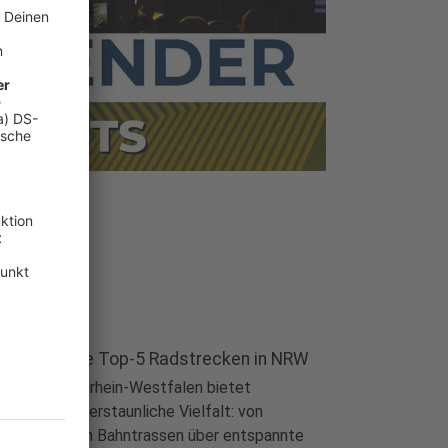
ser Tipp: Die Top-5 Radstrecken in NRW
tionen
|
Nordrhein-Westfalen bietet
fahrern eine erstaunliche Vielfalt: von
sichtsreichen Bahntrassen über entspannte