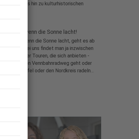
ssradwege bis hin zu kulturhistorischen
emenrouten.
aufs Rad, wenn die Sonne lacht!
udioblog
|
Wenn die Sonne lacht, geht es ab
s Rad! Hier bei uns findet man ja inzwischen
e Menge guter Touren, die sich anbieten -
es nun auf den Vennbahnradweg geht oder
 durch die Eifel oder den Nordkreis radeln
...