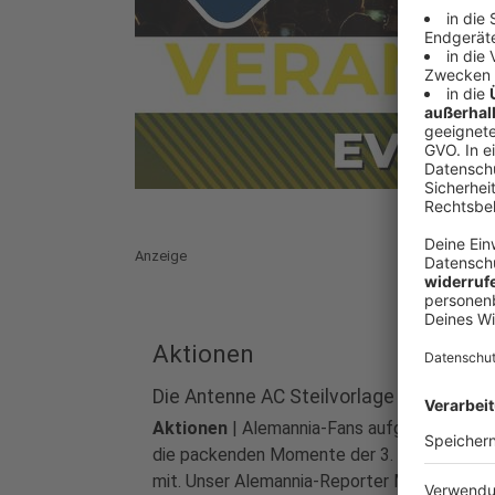
Anzeige
Aktionen
Die Antenne AC Steilvorlage
Aktionen
|
Alemannia-Fans aufgepasst! Erl
die packenden Momente der 3. Liga hautnah
mit. Unser Alemannia-Reporter Moritz