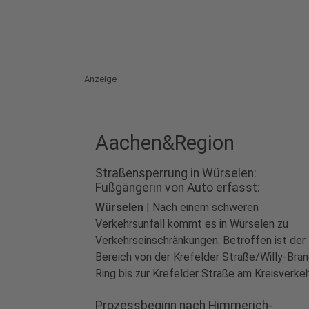
Anzeige
Aachen&Region
Straßensperrung in Würselen:
Fußgängerin von Auto erfasst:
Würselen
|
Nach einem schweren
Verkehrsunfall kommt es in Würselen zu
Verkehrseinschränkungen. Betroffen ist der
Bereich von der Krefelder Straße/Willy-Bran
Ring bis zur Krefelder Straße am Kreisverke
Birk. Die Straße ist in beide Richtungen
Prozessbeginn nach Himmerich-
gesperrt...