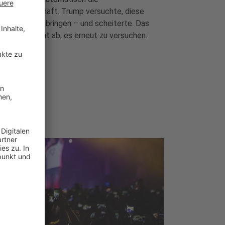
atsbürgerschaft. Trump versuchte, diese
xis zu Fall zu bringen – und scheiterte. Das
t ihn aber nicht ab, es erneut zu versuchen.