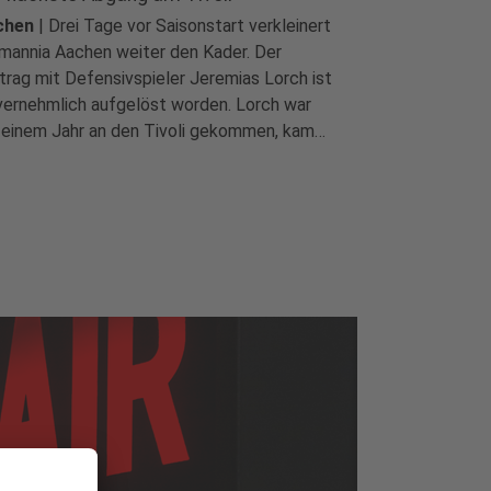
...
chen
|
Drei Tage vor Saisonstart verkleinert
mannia Aachen weiter den Kader. Der
trag mit Defensivspieler Jeremias Lorch ist
vernehmlich aufgelöst worden. Lorch war
 einem Jahr an den Tivoli gekommen, kam
h wegen Verletzungen aber nur auf neun
ttliga-Einsätze...