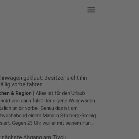
menu
hnwagen geklaut: Besitzer sieht ihn
ällig vorbeifahren
chen & Region
|
Alles ist für den Urlaub
ackt und dann fährt der eigene Wohnwagen
tzlich an dir vorbei. Genau das ist am
twochabend einem Mann in Stolberg-Breinig
siert. Gegen 23 Uhr war er mit seinem Hund
erwegs, erkannte seinen geklauten
r nächste Abgang am Tivoli
nwagen wieder und ortete ihn später per