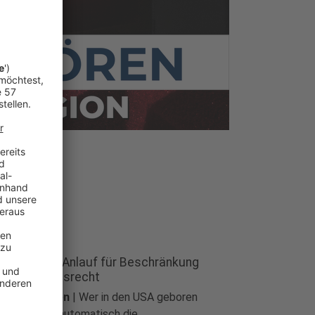
ump: Neuer Anlauf für Beschränkung
n US-Geburtsrecht
ltnachrichten
|
Wer in den USA geboren
d, bekommt automatisch die