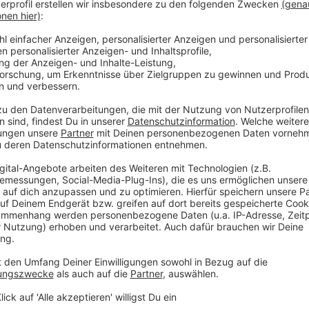
ar -
Sprengstoff-Drohne entdeckt. Nun geht's um
Sta
Konsequenzen. Ist die Infrastruktur gut genug
Pra
geschützt - oder was muss sich ändern?
häl
Mehr laden