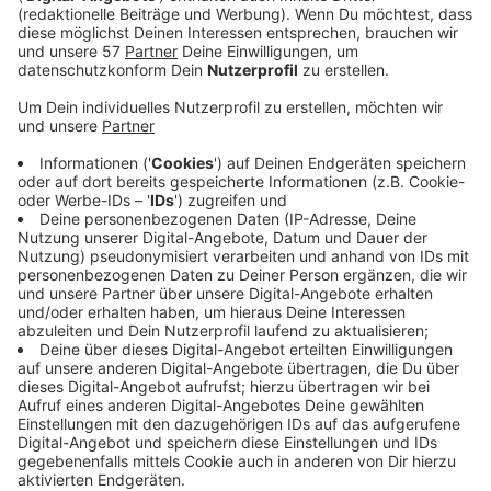
gibt es erstmal eine Wassermelone. Die
Wassermelone kommt ursprünglich aus Südafrika. In
anderen Teilen der Welt kann man auch tolle Sachen
entdecken. In Japan zum Beispiel wurde das Spiel
„Pokémon“ erfunden. Das feiert dieses Jahr seinen 30
Geburtstag.
In Korea gibt es eine K-Pop Band die Zuri und Louisa
sehr cool finden. Es ist die Boygroup „Stray Kids“. Für
die Entspannung nach dem ganzen Reisen, hat
Sunderyia noch ein paar Beauty Tipps für euch.
Schaltet am Sonntag ab 19:03 Uhr ein.
Alte Sendungen könnt ihr
hier
nachhören!
Radio von Kindern für Kinder bei der Euro Jugend.
Die Kinder- und Jugendredaktionen der Euro Jugend
machen jede Woche Radio. In den wöchentlichen
Redaktionstreffen entstehen die Ideen für die