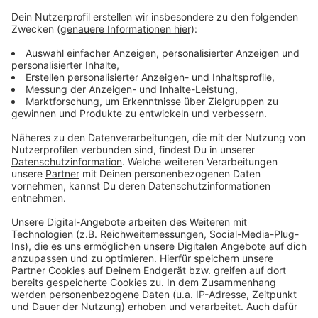
Kindersendung am Sonntagabend bei Antenne AC
(107,8 UKW).
Lust mitzumachen?
Alle Kinder zwischen 8 und 12 Jahren treffen sich
montags von 16.00-17.00 Uhr, alle Mädchen und
Jungen ab 12 Jahren treffen sich montags von 17.00-
18.30 Uhr im Radio Ragazzi Studio im Kinder- und
Jugendforum der Euro Jugend
Anzeige
Anzeige