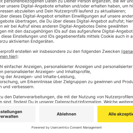
Im Bus saßen zwei Syrer, die den Polizisten marokk
Aufenthaltstitel vorzeigten. Beide Dokumente waren
wurden an die Landeserstaufnahme in Bochum weiter
In der selben Nacht kontrollierte eine Streife des
der niederländischen Königlichen Marechaussee ein
Fahrzeug in Herzogenrath. Darin saß ein 39-jähriger A
Führerschein besitzt.
Er hatte den Beamten zunächst ein Bild eines Führe
die Polizisten erkannten, dass die Person auf dem Fü
Anzeige