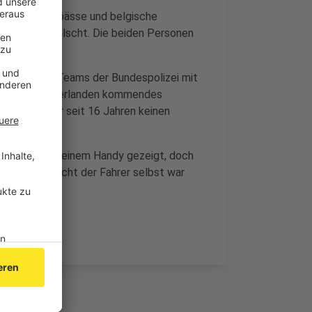
anische Reisepässe und belgische
 jedoch gefälscht. Die beiden Personen
geleitet.
 gemeinsamen Teams der Bundespolizei mit
 aus den Niederlanden kommendes
utofahrer, der seit 16 Jahren keinen
rscheins auf seinem Handy gezeigt, doch
hrerschein nicht der Fahrer selbst war