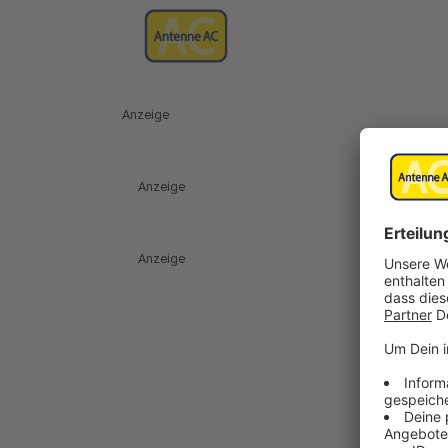
Anzeige
Anzeige
Anzeige