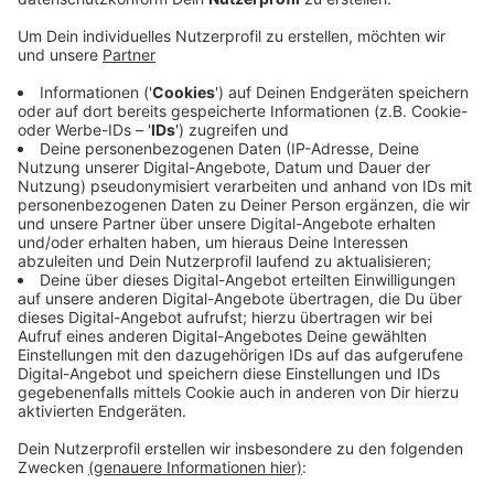
Richtung Fringshaus unterwegs. Kurz vor der
Kreuzung zur B258 sei sie dann aus bislang
ungeklärter Ursache in den Gegenverkehr geraten.
Dort stieß sie frontal mit dem Wagen einer 37-
jährigen Frau aus Simmerath zusammen.
Die Frauen mussten durch die Feuerwehr aus ihren
Autos befreit werden. Bei der Stolbergerin war
Lebensgefahr zunächst nicht auszuschließen.
Auch die Simmeratherin musste mit schweren,
aber nicht lebensgefährlichen Verletzungen, in ein
Krankenhaus gebracht werden.
Veröffentlicht:
Montag, 28.03.2022 07:34
Anzeige