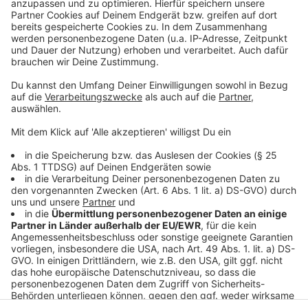
Viktoria Köln
• A-Junioren, 28. Mai, 19.00 Uhr:
Bayer 04 Leverkusen
– TSV Alemannia Aachen
Die D- bis B-Juniorinnen absolvieren ihre ARAG-
Pokalfinals alle an Fronleichnam (19. Juni) in
Arnoldsweiler.
Anzeige
Anzeige