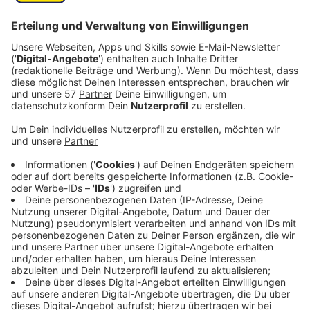
finden Mittelrhein-Finalspiele der Frauen und Junioren
statt und auch zwei Mannschaften von Alemannia
Aachen stehen in Finals.
Am Mittwochabend bestreitet die A-Jugend der
Alemannia das FVM-Pokalfinale gegen Bayer
Leverkusen. Anpfiff im Kurt-Bornhoff-Sportpark in
Frechen ist um 19 Uhr. Tickets gibt es vor Ort. Am
Donnerstag treten dann noch die D-Junioren von
Alemannia Aachen im ARAG-Pokalfinale gegen den SC
West Köln an.
Anpfiff ist um halb 12 Uhr, ebenfalls in Frechen.
Anzeige
Alle Finalpartien im Überblick
Anzeige