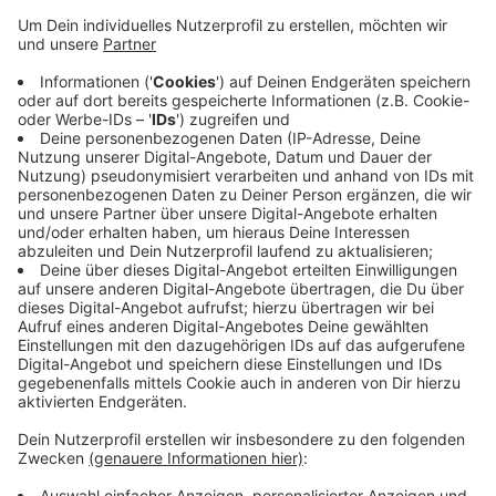
Der Walk of Fame an der Aachener Soers bekomt
Zuwachs, die Trakehnerstute TSF Dalera BB wird mit
einem Hufeisen verewigt.
Das 17-jährige Pferd von Jessica von Bredlow-Werndl
hat sich den Platz am Pferde-Walk of Fame mit vier
olympischen Goldmedaillen, sechs EM-Titeln, zwei
Weltcup-Siegen und einem Sieg im Lindt-Preis beim
CHIO Aachen im letzten Jahr verdient.
Wichtigste Bedingung für einen Platz auf der
Aachener Heldenmeile ist ein Sieg im Rolex Grand Prix,
dem Lindt-Preis oder SAP-Cup.
Anzeige