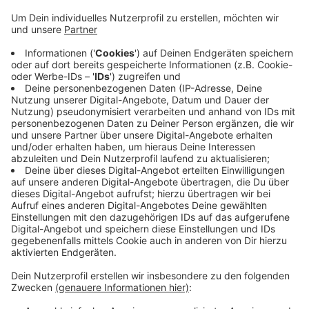
Verhandlungen laufen noch. Deutschlandweit gibt
es über 270 Real-Supermärkte. Welche
geschlossen werden und wie viele von
Mitbewerbern wie Kaufland oder Edeka
übernommen werden ist noch unklar. Der
Vorsitzende des Betriebsrats Werner Klockhaus
sagte der Aachener Zeitung, das er davon
ausgehe, dass mindestens 50 der 277 Märkte
geschlossen werden - Nahe zu jeder Dritte der
noch vorhandenen 34.000 Arbeitsplätze sei
gefährdet.
Veröffentlicht:
Mittwoch, 15.01.2020 06:59
Anzeige