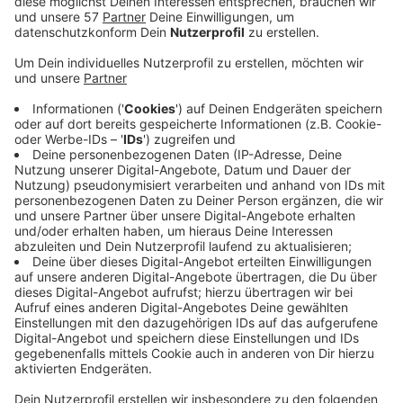
Die Finanzkontrolle Schwarzarbeit des Aachener
Hauptzollamts hat sich am letzten Mittwoch an einer
bundesweiten Schwerpunktprüfung beteiligt und in
der Region 76 Baustellen überprüft.
Bei den Einsätzen ging es um die Einhaltung
sozialversicherungsrechtlicher Pflichten und des
Mindestlohns sowie die Aufdeckung von illegaler
Beschäftigung, Scheinselbstständigkeit und
Leistungsbetrug.
44 Zöllner sind dazu hier Stadtgebiet Aachen sowie in
den Kreisen Heinsberg, Düren und Euskirchen
unterwegs gewesen und haben 179 Personen zu ihren
Beschäftigungsverhältnissen befragt und vor Ort 10
Geschäftsunterlagen bei Arbeitgebern geprüft.
Neunmal sind Strafverfahren eingeleitet worden
wegen illegalen Aufenthalts, zwei Strafverfahren
gegen Arbeitgeber wegen Beihilfe zum illegalen