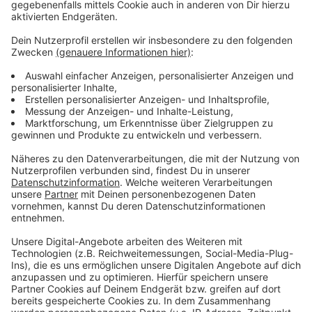
Wir benötigen Ihre
Zustimmung, um den YouTube
Video-Service zu laden!
Wir verwenden einen Service eines
Drittanbieters, um Videoinhalte
einzubetten. Dieser Service kann
Daten zu Ihren Aktivitäten
sammeln. Bitte lesen Sie die
Details durch und stimmen Sie der
Nutzung des Service zu, um dieses
Video anzusehen.
Mehr Informationen
Zoe Wees mit ihrer neuen Single "That's How It Goes"
featuring 6LACK
Akzeptieren
Anzeige
powered by
Usercentrics Consent
Management Platform