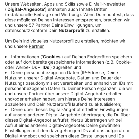
Es muss in Popsongs auch über den allseits bekannten
"Realtalk" gesprochen werden. Das zumindest nimmt
sich Zoe Wees, die junge und sehr aufstrebende
deutsche Künstlerin, zu Herzen. Zusammen mit US-
Rapper "6LACK" hat sie "That's How It Goes"
veröffentlicht. Eine Single, die intensiv daherkommt.
Es geht um Ungerechtes im Leben und man sich
irgendwie nur auf sich selbst verlassen kann. Mit ihren
erst 19 Jahren hat Zoe Wees noch einen ganz weiten
Weg vor sich, kann aber jetzt schon auf die
Unterstützung renommierter Künstler wie "6LACK" -
der schon für Grammys nominiert war - bauen. Ihren
gemeinsamen Song könnt ihr euch hier anhören.
Anzeige