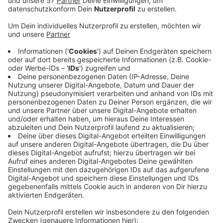
Mann verstarb noch an der Unfallstelle. Die beiden
anderen Männer, ein 39-jähriger Aachener sowie
54-Jähriger, dessen Herkunft noch geklärt werden
muss, wurden schwer verletzt. Zum jetzigen
Zeitpunkt ist die Frage, wer das Fahrzeug gelenkt
hat. Die Beamten suchen deswegen neben den
Ersthelfern noch mögliche weitere Zeugen, die
sich bisher noch nicht bei der Polizei gemeldet
haben.
Hinweise nimmt das Verkehrskommissariat der
Polizei in Heinsberg entgegen unter der
Telefonnummer 02452 920 0. Es gibt zudem die
Möglichkeit, Hinweise über die der Polizei
Heinsberg zu geben oder über den direkten Link:
https://polizei.nrw/artikel/anzeige-hinweis.
Veröffentlicht:
Mittwoch, 17.01.2024 14:34