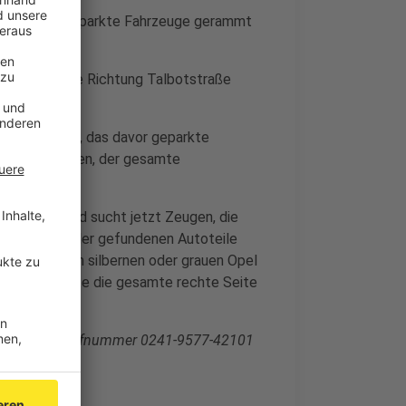
fahrer zwei geparkte Fahrzeuge gerammt
ülicher Straße Richtung Talbotstraße
en Seite stark, das davor geparkte
chädigt worden, der gesamte
ätzt.
genommen und sucht jetzt Zeugen, die
. Aufgrund der gefundenen Autoteile
acher in einem silbernen oder grauen Opel
n Unfall müsste die gesamte rechte Seite
r unter der Rufnummer 0241-9577-42101
ntgegen.