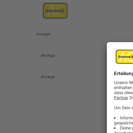
Anzeige
Anzeige
Anzeige