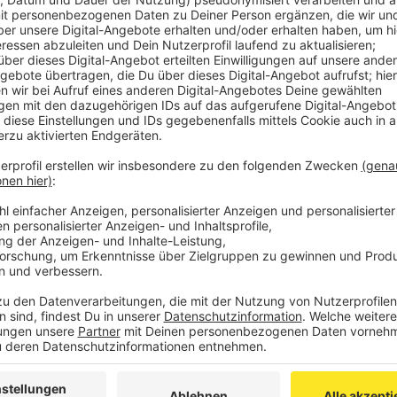
Da hat an der Jülicher Straße ein unbekannter Auto
und ist anschließend weggefahren.
Der oder die Unbekannte muss laut Polizei auf der J
unterwegs gewesen sein.
Das erste Fahrzeug
(siehe Foto oben)
ist an der link
Fahrzeug durch herumfliegende Autoteile leicht bes
Sachschaden wird auf mindestens 16.500 Euro gesch
Das Verkehrskommissariat hat die Ermittlungen auf
etwas beobachtet haben und Hinweise geben können
gehen die Ermittler davon aus, dass der Unfallverurs
Corsa C (Baujahr 2001-2006) gefahren ist. Durch de
des Fahrzeugs stark beschädigt sein.
Hinweise nimmt das Verkehrskommissariat tagsübe
oder unter 0241-9577-0 (außerhalb der Bürozeiten) e
Anzeige