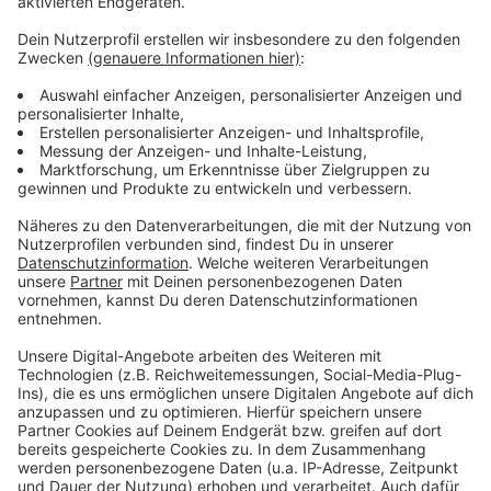
Ermittlungsgruppe gegründet worden. Außerdem
hat die Polizei ihre Präsenz im Stadtgebiet
Würselen deutlich erhöht.
Wer im Stadtgebiet Würselen verdächtige Personen
gesehen oder verdächtige Vorfälle beobachtet hat,
meldet sich bitte bei den Ermittlern der Kripo -
entweder telefonisch zu den Bürozeiten unter 0241-
9577 31501 oder außerhalb der Bürozeiten unter 0241-
9577 34210.
Anzeige