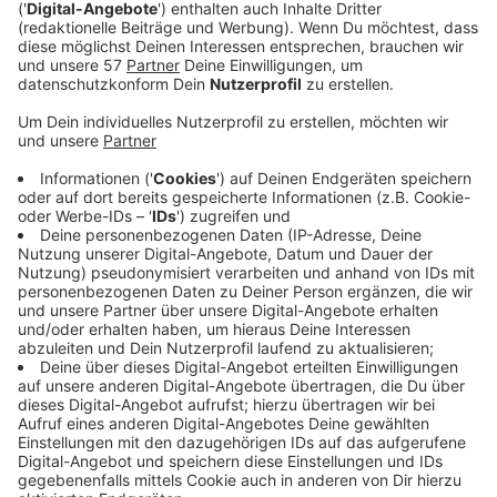
Nach dem Raubüberfall am Donnerstagabend auf
einen Imbiss in Würselen fahndet die Polizei nach
den unbekannten Tätern und sucht Zeugen.
Zwei maskierte Männer sind gegen 20:30 Uhr in den
Imbiss an der Morsbacher Straße gekommen, ein
dritter soll am Eingang Schmiere gestanden haben.
Die Maskierten haben dann mit einer Schusswaffe und
einem Messer einen Angestellten und einen Kunden
bedroht. Danach sind sie mit dem Bargeld aus der
Kasse entkommen.
Der Kunde ist mit einem Schlag gegen den Kopf
verletzt worden und musste medizinisch behandelt
werden.
Weil die Aachener Polizei mehrere Raubdelikten in
Würselen in der jüngeren Vergangenheit
festgestellt hat, ist dazu eine eigene