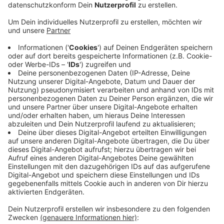
Der Mann, der am Montag zwischen Würselen-Linden-
Neusen und Alsdorf-Mariadorf verunglückt ist, hat
vermutlich am Steuer einen internistischen Notfall
erlitten.
Davon geht das Verkehrskommissariat der Aachener
Polizei aus.
Der 62-Jährige ist auf der Neusener Straße gegen
zwanzig vor eins von der Fahrbahn abkommen und mit
dem Auto gegen einen Baum geprallt. Er ist bei dem
Unfall lebensgefährlich verletzt worden und musste
auf der Fahrt in ein Krankenhaus reanimiert werden.
Zuletzt soll sein Zustand aber stabil gewesen sein.
Die Neusener Straße war am Montag bis etwa viertel
nach drei gesperrt.
Anzeige