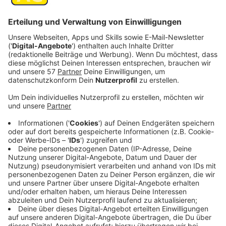
In Würselen ist ab Donnerstag (20.2.2025) die
Hauptverkehrsachse Kaiserstraße gesperrt - und zwar
zwischen Neuhauser Straße und
Lindenstraße/Klosterstraße.
Dort hat die Regionetz einen Wasserrohrbruch
festgestellt, der dringend behoben werden muss.
Die Sperrung dauert voraussichtlich eine Woche -
abhängig vom Umfang des Schadens...
Die Schadensstelle befindet sich offensichtlich an
einer querenden Leitung in der Fahrbahn im Bereich
zwischen Einmündung Morlaixplatz und Kulturzentrum
Altes Rathaus, heißt es. An dieser Engstelle, an der
auch die Zufahrt zum Parkplatz hinter dem Alten
Rathaus liegt, kann ein Durchgangsverkehr nicht mehr
gewährleistet werden.
Während der Sperrung werden Haltverbote auf allen