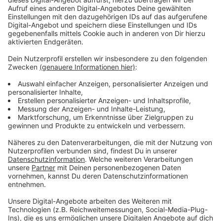
Parkflächen in dem Bereich aufgestellt. Die Gehwege
können trotz Sperrung genutzt werden, so dass die
Wohnungen und Geschäfte in diesem Bereich fußläufig
erreichbar bleiben. Der Parkplatz hinter dem Alten
Rathaus kann solange nicht genutzt werden.
Umleitungsstrecken für den Individualverkehr werden
kurzfristig beschildert. Vom Markt kommend werden
die Verkehre über die Bissener Straße und die
Lindenstraße umgeleitet. In Gegenrichtung werden die
Klosterstraße und die Neuhauser Straße genutzt.
Für den Busverkehr wurde mit der ASEAG besprochen,
dass die Linie 21 ab der Wilhelmstraße
übergangsweise die Streckenführung der WÜ1 und
damit den Weg über die Achse Wilhelmstraße,
Krottstraße, Friedrichstraße, Bahnhofstraße bis zur
Aachener Straße fahren wird. Von da aus kann die
Haltestelle „Parkhotel“ in der Morsbacher Straße