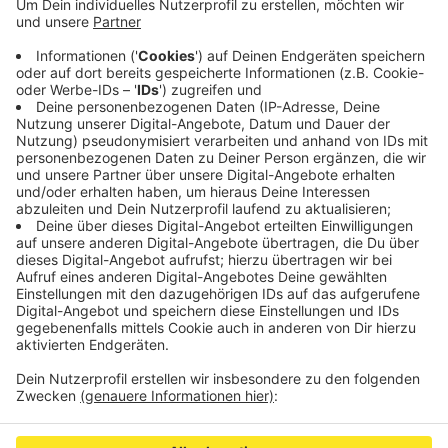
Eschweiler ist am Sonntagabend ein Mann leicht
verletzt worden.
Nach Angaben der Feuerwehr war das Feuer in einer
Wohnung im Erdgeschoss eines Mehrfamilienhauses
ausgebrochen. Dort soll eine Couch gebrannt haben.
Demnach hatte der Bewohner selbst noch erste
Löschmaßnahmen vorgenommen. Er kam mit Verdacht
auf Rauchgasvergiftung ins Krankenhaus.
Anzeige
Anzeige