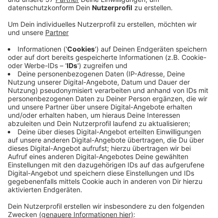
Am kommenden Wochenende ist in Würselen das
kurze Teilstück der L223 nahe dem
Forschungsflugplatz Würselen-Aachen in Merzbrück
zwischen dem Kreisverkehr zur K34 Richtung
Gewerbegebiet Aachener Kreuz und dem A44-
Anschluss Broichweiden gesperrt.
Im Zuge des sechsstreifigen Ausbaus der A44 werden
dort die Behelfsbrücken wieder abgebaut, teilt die
Autobahn GmbH mit.
Die Sperrung beginnt Samstagfrüh (17.2.) um fünf und
geht bis Sonntagabend (18.2.), 18 Uhr. Umleitungen
über die L136 und K30 sowie über die K34 sind
ausgeschildert.
Die Auf- und Ausfahrten der Anschlussstelle
Broichweiden bleiben offen, gesperrt wird nur die
Querverbindung der L223 unterhalb der A44.