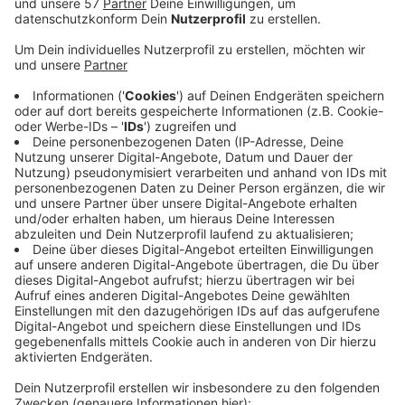
des Stadions des niederländischen Erstliga-
Fußballclubs
FC Groningen
mitgemacht.
In dem Stadion für 22.500 Zuschauer sorgen jetzt
124 "Wi-Fi 6 Access Points" von LANCOM für
stabiles WLAN. Neben dem Drahtlosnetz hat der
Hersteller aus Würselen auch die "Switches" und
"Next-Generation-Firewalls" für die neue
Netzwerkinfrastruktur geliefert.
Das Stadion hat ein neues WLAN bekommen,
nachdem viele Fans bei Umfragen das alte System
kritisiert haben.
Außerdem sind an
der neuen Stadion-Ausstattung
auch der WLAN-Spezialist Lumiad und als
Installationspartner RSE telecom & ICT beteiligt
gewesen.
Veröffentlicht:
Montag, 10.01.2022 12:00