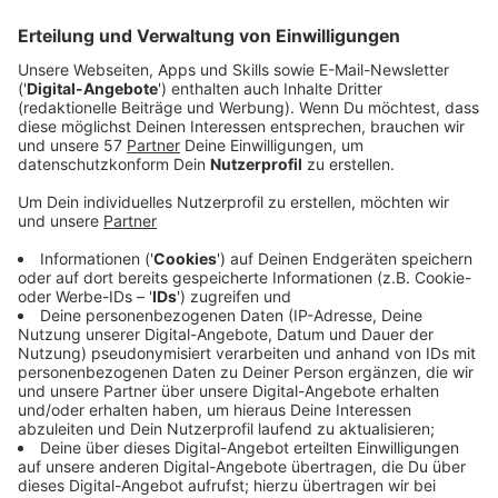
Im Aachener Rathaus steht auch dieses Jahr wieder
ein Weihnachts-Wunschbaum.
Oberbürgermeisterin Sibylle Keupen hat am
Mittwochvormittag die Wunschzettelaktion 2022
eröffnet.
Insgesamt hängen 341 Wunschzettel von Kindern und
Jugendlichen am Baum. Die Wünsche kommen von
Kindern aus drei sozialen Einrichtungen und sind bunt
gemischt. Die Palette reicht von Bastelsets über
Sportartikel bis hin zu Kuscheltieren, hat uns Burkhard
Büttgen, der pädagogische Leiter des Zentrums für
soziale Arbeit in Aachen-Burtscheid gesagt:
Anzeige