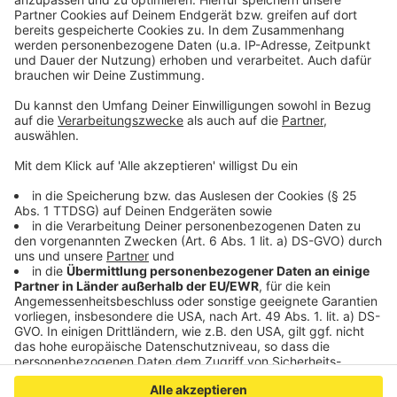
Wunschzettel im Rathaus abgeben. Die Stadt wird die
Geschenke dann rechtzeitig weitergeben, damit die
Kinder sich an Heiligabend freuen können.
Anzeige
©
Antenne AC
Anzeige
Anzeige
Anzeige