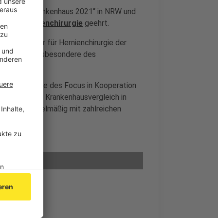
egionales Krankenhaus 2021“ in NRW und
ür die
Hernienchirurgie
geehrt.
rankenhäuser für Hernienchirurgie der
 Klinik und insbesondere des
greichen Studie des Focus in Kooperation
einen großen Krankenhausvergleich in
NQ führt regelmäßig mit zahlreichen