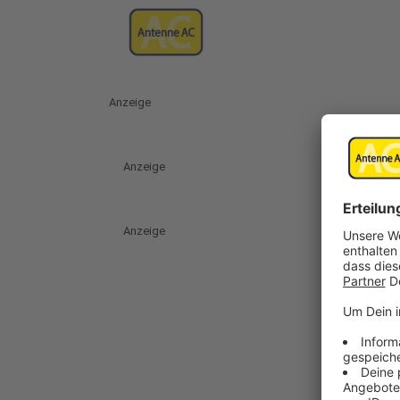
Anzeige
Anzeige
Anzeige