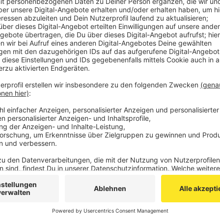
Erneut hat das Magazin das Krankenhaus als „Top-R
bundesweit als „Top-Nationales Krankenhaus 2021“ f
Die wiederholte Auszeichnung als eines der besten K
Republik unterstreiche die gute Arbeit der gesamten
Hernienzentrums, heißt es vom Rhein-Maas-Klinikum.
Die Verleihung des Siegels ist Ergebnis einer umfan
mit dem unabhängigen Recherche-Institut
MINQ
für 
Deutschland und in den einzelnen Bundesländern. MI
ausgewiesenen Experten Interviews.
Anzeige
©
Focus
Anzeige