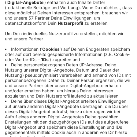
(Update)
Schon wieder hat nachts ein Auto gebrannt - diesmal
in Alsdorf in der Robert-Koch-Straße in der Nacht auf
Freitag.
Das auf einem Seitenstreifen geparkte
Lieferfahrzeug, ein Transporter, ist gegen viertel vor
vier in Flammen aufgegangen, verletzt worden ist
niemand.
Laut der Alsdorfer Feuerwehr hat die enorme
Hitzestrahlung allerdings schon Jalousien
angrenzender Reihenhäuser schmelzen lassen und ein
weiteres Fahrzeug in der Nähe beschädigt.
Durch gekippte Fenster ist auch Brandrauch in zwei
Mehrfamilienhäuser eingedrungen, dessen Bewohner
sich eigenständig ins Freie retten konnten. Eine Familie
im Dachgeschoss konnte mit verschlossenen Türen