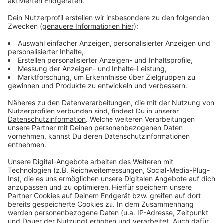
und Fenstern für die Dauer des Einsatzes in ihrer
Wohnung bleiben, da dort keine weitere Gefahr drohte.
Weitere Anwohner der Straße wurden von der
Feuerwehr gebeten, vorsichtshalber Fenster und
Türen geschlossen zu halten.
Die Kriminalpolizei ermittelt wegen Brandstiftung.
Anzeige
©
Feuerwehr Alsdorf
Anzeige