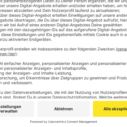
jetzt noch Nachlöscharbeiten statt. Mit Wärmebildka
Einsatzstelle auf Glutnester. Am frühen Donnerstagm
dem Gelände eines Betriebes ausgebrochen, der Kun
Einsatzkräfte waren zwischenzeitlich vor Ort. Die Ha
ausgebrannt und teils eingestürzt. Verletzt wurde ni
Über die WarnApp NINA wird dazu aufgefordert, weg
Türen geschlossen zu halten und Klimaanlagen auszus
Wegberg, Erkelenz und Wassenberg.
Erst am Mittwoch hatte es Rauchgaswarnungen im K
Feuers auf einem Recyclinghof in der Nähe von L
der Städteregion teils nach verbranntem Gummi oder
Anzeige