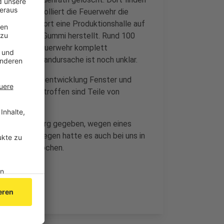
meras kontrolliert die Feuerwehr die
orgen war dort eine Produktionshalle auf
ststoff und Gummi herstellt. Rund 100
lle ist laut Feuerwehr komplett
emand, die Brandursache ist noch unklar.
en der Rauchentwicklung Fenster und
chalten. Betroffen sind Teile von
reis Heinsberg gegeben, wegen eines
üttich
. Deswegen hatte es auch bei uns in
 Plastik gerochen.