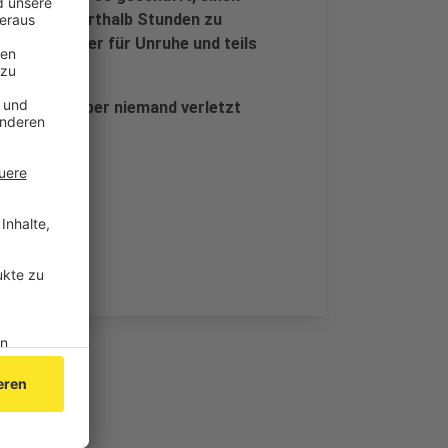
ür rund anderthalb Stunden zu
 immer wieder für Unruhe und teils
enntnissen aber niemand verletzt