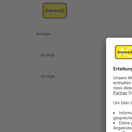
Anzeige
Anzeige
Anzeige