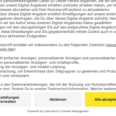
Abrissbagger zu besteigen und so die Arbeiten f
unterbrechen. 30 bis 40 andere Leute sollen auch
tumultartige Situationen gesorgt haben.
Bei den Polizeieinsätzen ist nach bisherigen Erk
worden.
Veröffentlicht:
Mittwoch, 20.01.2021 16:57
Anzeige