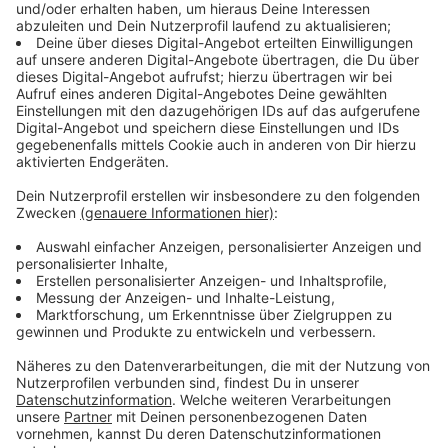
Verbraucherzentrale NRW
den Vorgang und die
Rechnung würde dann einfach an die Adresse auf der
Visitenkarte gehen. Eine wirkliche Identitätsprüfung
findet nicht statt. Das findet allerdings nicht nur bei
der PayPal-Funktion statt. Im Fokus standen auch
schon ein Diskounter über dessen App man nur mit
einer IBAN einkaufen konnte und auch der eine oder
andere Verkehrsverbund lies es zu, dass man ein
Deutschlandticket nur mit einer IBAN buchen konnte.
Anzeige
Das könnt ihr unternehmen
Anzeige
Wenn Sie bemerken, dass unberechtigt Geld von Ihrem
Konto abgebucht wurde, empfiehlt die