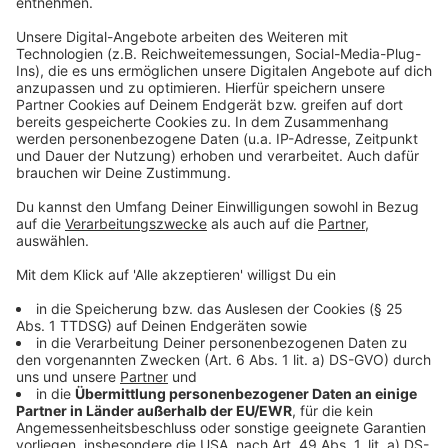
Verbraucherzentrale NRW:
der Forderung des Unternehmens widersprechen,
da die Abbuchung unerlaubt stattfand.
den Betrag von Ihrer Bank zurückbuchen lassen!
Dafür habt ihr bei Lastschriften im Normalfall 8
Wochen nach dem Buchungsdatum Zeit, bei
unberechtigten Abbuchungen 13 Monate.
Anzeige erstatten! Denn jemand hat eure Daten
missbraucht. Falls Inkassoforderungen kommen
sollten, könnt ihr sie mit Vorlage der Anzeige
bestreiten.
Wichtig zu wissen: Wenn ihr Forderungen
bestreitet, darf kein Eintrag in Auskunfteien wie z.
B. bei der Schufa erfolgen. Deshalb empfiehlt die
Verbraucherzentrale NRW, dass ihr handelt, statt
Forderungen auszusitzen.
Grundsätzlich sollten sensible Daten wie Ihre IBAN so