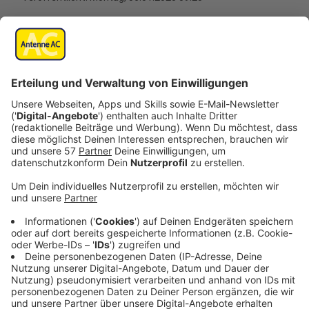
Anzeige
Betroffene sind irritiert: Obwohl sie gar kein Konto bei
PayPal haben, wird Geld abgebucht. Möglich macht
das Betrügern, wenn sie eine IBAN haben und es die
Funktion gibt "Ohne PayPal-Konto bezahlen".
Anzeige
Mangelnde Identitätsprüfung
Anzeige
Es ist ein bisschen so, als würde man ein Hotel nur mit
einer Visitenkarte buchen,
beschreibt die