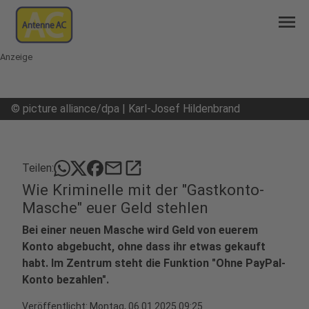
menu
Anzeige
©
picture alliance/dpa | Karl-Josef Hildenbrand
mail
open_in_new
Teilen:
Wie Kriminelle mit der "Gastkonto-
Masche" euer Geld stehlen
Bei einer neuen Masche wird Geld von euerem
Konto abgebucht, ohne dass ihr etwas gekauft
habt. Im Zentrum steht die Funktion "Ohne PayPal-
Konto bezahlen".
Veröffentlicht:
Montag, 06.01.2025 09:25