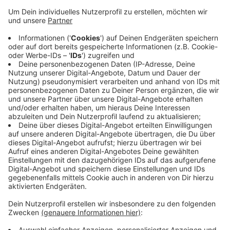
Volleyball-Bundesliga mit 3:0 auswärts bei Schwarz-
Weiß Erfurt gewonnen.
Das Spiel war ziemlich eindeutig, da die Erfurterinnen in
keinem Satz mehr als 15 Punkte erzielten und somit in
jedem Satz noch mindestens 10 Punkte benötigt
hätten, um ihn zu gewinnen. In den nächsten zwei
Spielen geht es für die Aachener Volleyballerinnen
gegen Münster.
Das Derby findet zuerst am Samstag in der Liga in
Aachen statt und danach, am kommenden Dienstag, im
Halbfinale des DVV-Pokals in Münster.
Anzeige