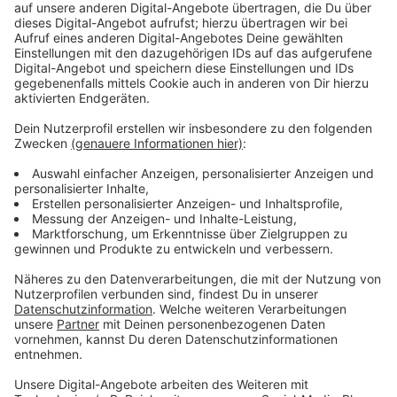
Wir benötigen Ihre
Zustimmung, um den YouTube
Video-Service zu laden!
Wir verwenden einen Service eines
Drittanbieters, um Videoinhalte
einzubetten. Dieser Service kann
Daten zu Ihren Aktivitäten
sammeln. Bitte lesen Sie die
Details durch und stimmen Sie der
Nutzung des Service zu, um dieses
Video anzusehen.
Mehr Informationen
Erin hat als Undercover-Polizistin gearbeitet. Doch
einer ihrer Einsätze ging furchtbar schief. Und nun
Akzeptieren
muss sie sich mit den Folgen dieses Einsatzes erneut