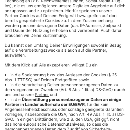
powered by
Usercentrics Consent
auseinandersetzen.
Management Platform
Anzeige
©
Copyright: Netflix
Erin will ihre Tochter Harper beschützen. Doch ist das
schüchterne Mädchen wirklich ihre Tochter?
Anzeige
©
Copyright: Netflix
Erin hat in ihrem Mann Jordi eine echte Stütze. Doch
der ahnt nichts von der Vergangenheit seiner Frau.
Anzeige