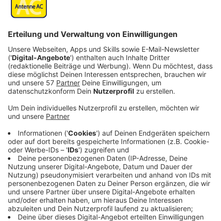
Veröffentlicht:
Montag, 11.09.2023 18:35
Anzeige
Doch ihr Leben gerät von einem Tag auf den anderen
komplett aus den Fugen. Während eines Überfalls auf
einen Supermarkt tötet Erin aus Notwehr einen der
Täter. Der Mann ist für Erin kein Unbekannter. Und er
holt sie ihn ihre mysteriöse Vergangenheit zurück. Für
Erin steht plötzlich ihr ganzes Leben und das ihrer
Familie auf dem Spiel. Und dafür muss sie sich mit den
Geistern ihrer Vergangenheit beschäftigen, denn Erin
ist in Wahrheit gar keine Lehrerin…
Streaming-Dienst: Netflix
Anzeige