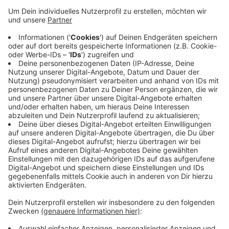
Hehlrather Straße gestanden.
Eine Nacht später sind unbekannte Täter auch in
den Jugendtreff eingebrochen und haben einige
Wertgegenstände geklaut.
Hinweise zu beiden Taten nimmt die Aachener
Polizei entgegen - unter Telefon 0241/9577-33301
und außerhalb der Dienstzeiten unter der
0241/9577-34210.
Veröffentlicht:
Dienstag, 01.09.2020 09:41
Anzeige