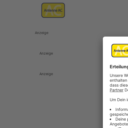
Anzeige
Anzeige
Anzeige