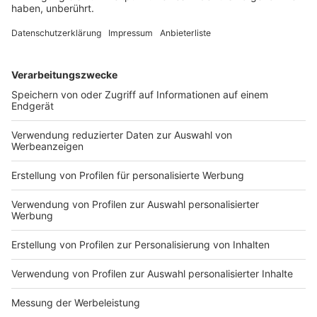
Proteste werden nicht erlaubt
Anzeige
Wie Ägypten, Gastgeber der Vorjahreskonferenz,
stehen die Emirate immer wieder in der Kritik wegen
der Lage der Menschenrechte. Der reiche Golfstaat
präsentiert sich auf der Weltbühne als progressiv und
weltoffen, nicht zuletzt in seiner Rolle als Gastgeber
Weltausstellung
Expo 2021/22 in Dubai
. Doch Rechte
etwa auf freie Meinungsäußerung und
Versammlungsfreiheit sind der US-Organisation
Freedom House zufolge massiv beschnitten. Zudem
gibt es immer wieder Berichte über den Ausbau der
umfassenden Überwachung, sowohl im Internet wie
auch im öffentlichen Raum, etwa durch
Gesichtserkennungstechnik. Die Überwachungstechnik
in den Emiraten gilt als so fortgeschritten wie in nur
wenigen anderen Ländern der Welt. Die aus sieben