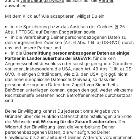
Allein im zweiten Halbjahr 2022 hat Adnoc acht neue
Bohrinseln in Betrieb genommen, der Nettogewinn
stieg um mehr als 30 Prozent auf etwa 800 Millionen
US-Dollar. Immerhin gilt Al-Dschaber zugleich als
Treiber beim Ausbau erneuerbarer Energien im
Golfstaat. Er sitzt etwa einem staatlichen
Unternehmen für nachhaltige Energiegewinnung vor
und ist seit vielen Jahren Vertreter seines Landes bei
Klimaverhandlungen.
Anzeige
©
Ralph Frank/WWF
Anzeige