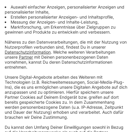
Was wird aus dem 1,5 Grad-Ziel?
Anzeige
Daheim investiert Adnoc weiter ungebremst in fossile
Projekte: "Während Adnoc-Konzernchef Sultan Ahmed
al-Dschaber den Ende November beginnenden
Weltklimagipfel in Dubai leiten wird, befindet sich sein
Unternehmen auf direktem Kollisionskurs mit dem 1,5-
Grad-Ziel", schreibt die
Naturschutzorganisation
Urgewald
, die mit weiteren NGO-Partnern dazu eine
Datenauswertung veröffentlicht hat. Erst vor kurzem
habe Adnoc eine endgültige Investitionsentscheidung
für ein riesiges Gasprojekt namens «Hail & Ghasha»
bekanntgegeben. Das Projekt solle im Marawah
Biosphärenreservat entstehen, das viele gefährdete
Arten beherbergt und das größte Meeresschutzgebiet
im Arabischen Golf ist.