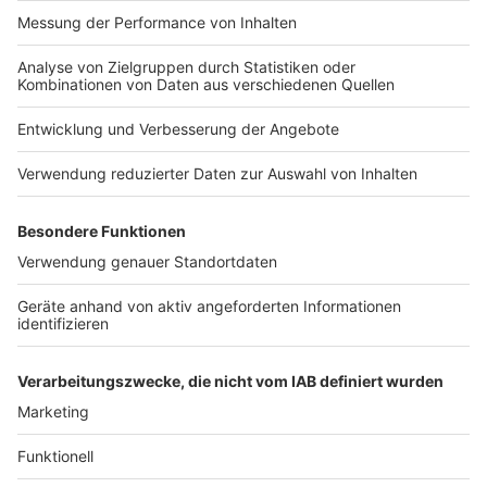
Emiraten bestehende Föderation wird von Präsident
Mohammed bin Sajid beherrscht.
Die unrechtmäßige Haft von Aktivisten wie dem
prominenten Blogger Ahmed Mansur bringen dem Land
Kritik ein, wie auch die eingeschränkten Rechte von
Arbeitsmigranten, Frauen und Mitgliedern der LGBTQ-
Gemeinde. «Außerhalb werden wir nichts sehen, wie es
sonst bei den COPs üblich ist», meint
BUND-Expertin
Susann Scherbarth
. Auch im vergangenen Jahr, im
autoritär regierten Ägypten, waren Proteste von
Aktivistinnen und Aktivisten rund um das Treffen quasi
unmöglich - nur auf dem Gelände selbst, das während
der Konferenz Territorium der Vereinten Nationen ist,
konnten sich kritische Stimmen Gehör verschaffen.
Anzeige