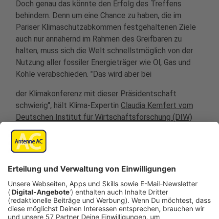
Doch genau das könnte den Erfolg des Treffens
behindern. Denn um eine Chance zu haben, die im
Pariser Klimaschutzabkommen festgehaltenen Ziele
auch nur annähernd im Rahmen des Greifbaren zu
halten, muss sich die Welt schnellstmöglich von der
Nutzung aller fossiler Energieträger wie Öl, Gas und
Kohle verabschieden. "Das wird aber bei
der Klimakonferenz mit dieser Präsidentschaft
schwierig", hält Klima-Expertin
Claudia Kemfert vom
Deutschen Institut für Wirtschaftsforschung (DIW)
gegenüber der dpa fest. "Insofern sehe ich die
nächste Klimakonferenz unter ganz, ganz schlechten
Vorzeichen und habe wenig Erwartungen, dass wirklich
was kommt. Das liegt in erster Linie an der
Präsidentschaft und an diesem Präsidenten, der alles
verhindern wird, was eigentlich notwendig ist", sagt
Kemfert.
Tatsächlich ließ Al-Dschaber bereits durchblicken,