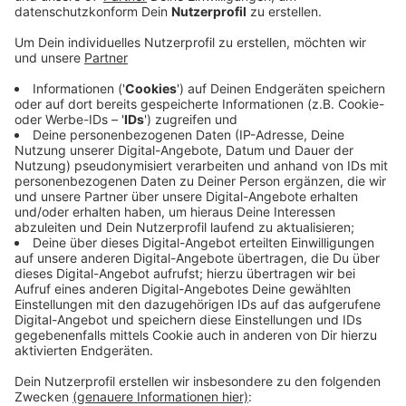
worauf seine Hoffnungen bei der Bekämpfung der
Klimakrise ruhen: Er will im großen Stil auf
Technologien wie CO2-Speicherung und -Abscheidung
setzen, die allerdings extrem teuer und bislang
technisch unausgereift sind. Ob sie wirklich jemals eine
entscheidende Rolle übernehmen, ist zweifelhaft -
und damit zu planen, eine riskante Wette auf die
Zukunft.
Anzeige
Unwetter, wie die Flutkatastrophe 2021 in NRW, werden
in Zukunft immer häufiger vorkommen und die
Menschheit belasten.
Anzeige