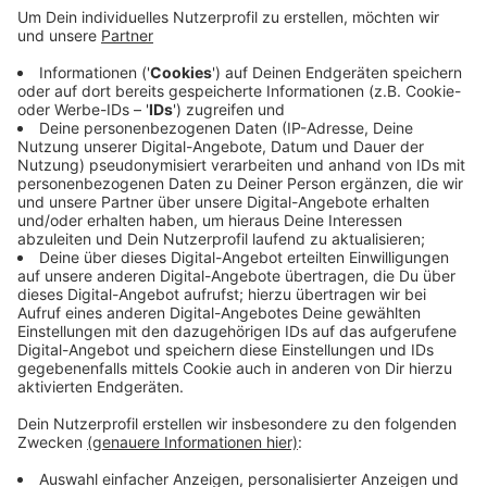
Initiativen, die sich mit Themen wie bspw.
Umweltpolitik, Familienberatung oder
Wirtschaften auseinander setzen. Bis zum
Jahresbeginn hat das Haus auf ehrenamtlichen
Einsatz gesetzt. Auf Dauer sei das aber nicht
möglich, sagt Geschäftsführerin Lea Heuser.
Deswegen sei man jetzt auf Spenden angewiesen.
Damit soll auch das sanierungsbedürftige Gebäude
restauriert werden.
Veröffentlicht:
Montag, 12.08.2019 12:23
Anzeige
Anzeige