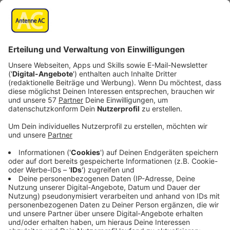
Weitere Sternsinger-Hilfe für
Äthiopien
Das Aachener
Kindermissionswerk "Die
Sternsinger"
weitet seine Nothilfe für die
Menschen im Norden Äthiopiens aus und stellt
30.700 Euro für drei Bildungseinrichtungen zur
Verfügung.
Damit werden in der Tigray-Region fürs
Lehrpersonal von zwei Kindergärten und einer
Grundschule die Löhne abgesichert, um das
Überleben ihrer Familien zu sichern und die Bildung
der Kinder langfristig zu gewährleisten.
Gleichzeitig sorgt die finanzielle Unterstützung
dafür, dass qualifiziertes Personal in der Region
verbleibt und die Schulen nach dem Krieg wieder
mit dem Unterricht beginnen und qualitativ gut
arbeiten können. Derzeit sind die Einrichtungen
geschlossen. Seit Dezember 2020 konnten auch