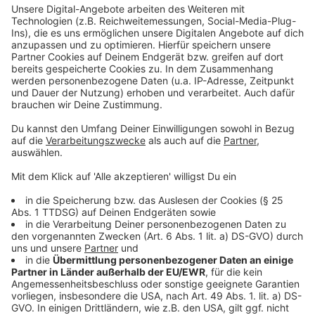
umfangreichen Hilfe.
Seit November 2020 herrscht in der
nordäthiopischen Region Tigray Krieg zwischen
der äthiopischen Armee und der
Volksbefreiungsfront von Tigray. Viele Menschen
sind auf der Flucht und von akuter Hungersnot
bedroht. Vielfach fehlt es zudem an sauberem
Wasser und Medizin. Die Situation wird zusätzlich
durch die Corona-Pandemie und einer bereits vor
Kriegsausbruch grassierenden
Heuschreckenplage verschärft.
Ihr könnt die Hilfe des Kindermissionswerks "Die
Sternsinger" durch Spenden unterstützen - hier
die Daten des Spendenkontos:
Pax-Bank eG / Stichwort „Nothilfe Ostafrika“ /
IBAN: DE 95 3706 0193 0000 0010 31 / BIC:
GENODED1PAX