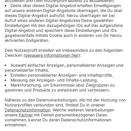
deshalb keine Gehälter mehr gezahlt werden, weil
Schulgebühren fehlen und die Regionalregierung in
Tigray nichts mehr beisteuert. Es gehe darum, die
Bildungsangebote am Leben zu halten, so die
Sternsinger, denn Bildung ist ein Kinderrecht und
oft der Weg hin zu einem besseren Leben.
Insgesamt rund 440 Kinder werden in den drei
Einrichtungen betreut.
Schon im Februar haben die Sternsinger 57.500
Euro für Nothilfemaßnahmen in der Region Tigray
bereitgestellt. Dazu zählten beispielsweise
Nahrungsmittelhilfe, da viele Mädchen und Jungen
stark unterernährt sind, medizinische Hilfe,
Wasser- und Sanitärversorgung sowie das
Bereitstellen von Kochgeschirr, Matratzen und
Bettwäsche. Auch Bargeldverteilungen für das
Notwendigste und um den Handel wiederzubeleben
und die Märkte zu stabilisieren waren Teil der