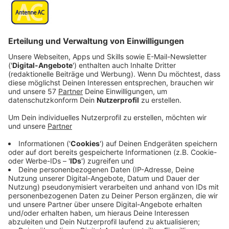
Ex-Aachener, die nicht mehr hier wohnen, bekommen
momentan wieder Weihnachtspost von der Stadt
Aachen.
Seit fast 60 Jahren schickt die Stadt solche Grüße
raus - diesmal an rund 1000 frühere Öcher in über 70
Ländern. Sie bekommen zum Beispiel einen
Weihnachtsbrief von Oberbürgermeister Philipp und
den Jahreskalender der Sparkasse.
Alle Interessenten der Aktion „Aachener im Ausland“
können sich jederzeit mit dem
städtischen Fachbereich Presse und Marketing in
Verbindung setzen. Die entsprechende Mail-Adresse
lautet aachenerimausland@mail.aachen.de.
Anzeige