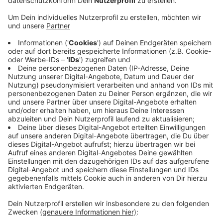
In Aachen startet am Donnerstag das Weihnachtsdorf
am Büchel. Einen Monat lang, bis zum 21. Dezember,
öffnet das Weihnachtsevent in der Aachener
Innenstadt dann wieder seine Tore.
In der Regel ist es dienstags bis freitags von 15 bis 21
Uhr und am Wochenende schon ab 12 Uhr geöffnet.
Zum Auftakt stehen gleich zwei besondere Events an.
Von 15 bis 17 Uhr findet ein Bastelworkshop für Kinder
statt und ab 19 Uhr gibt es den DonnerstagsSchwof
mit DJ Fishmoon.
Am Freitag öffnet dann auch der Aachener
Weihnachtsmarkt.
Anzeige