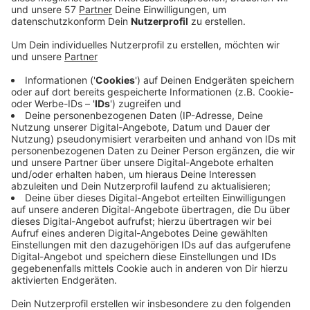
Auch im Alsdorfer Rathaus steht dieses Jahr wieder
ein Weihnachts-Wunschbaum.
Daran hängen gelbe Sterne mit Wünschen von Kindern,
deren Familien sie nur schwer oder gar nicht erfüllen
können.
Geschmückt haben den Weihnachts-Wunschbaum
Kinder des Familienzentrums Annapark zusammen
Alsdorfs Bürgermeister Alfred Sonders. Die Sterne hat
die Schülervertretung des Dalton-Gymnasiums
gebastelt.
Wer mag, kann sich einen der Sterne vom
Rathausbaum nehmen und einen Wunsch erfüllen. Das
Geschenk soll dann bis spätestens 15. Dezember
schön verpackt und mit dem Stern versehen an der
Information des Rathauses Alsdorf abgegeben
werden. Von dort werden die Päckchen rechtzeitig vor
Weihnachten zu den Familien gebracht, damit die