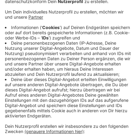
Das sei aber im Hinblick auf das Ziel, die
Infektionsketten zu unterbrechen,
kontraproduktiv.
Denn es dürfen nur Kinder in der Betreuung
zusammen kommen, die bisher auch schon
direkten Kontakt miteinander hatten.
Außerdem müsse der Kinderschutz gewährleistet
sein, was üblicherweise unter anderem durch
erweiterte Führungszeugnisse, Schulungen oder
die Erteilung von Betriebserlaubnissen abgesichert
wird.
Veröffentlicht:
Donnerstag, 19.03.2020 17:55
Anzeige