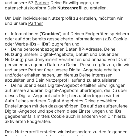
neue Freund der ehemaligen Partnerin des
Hauptangeklagten gewesen. Der Hauptangeklagte
soll mit der Trennung nicht klargekommen sein
und den Mord aus Eifersucht geplant haben. Er und
seine Komplizen haben sich damals mit ihrem
späteren Opfer in dem Gewerbegebiet verabredet
und dort den Mann laut Anklage erst geschlagen
und auf ihn eingestochen.
Den Schwerverletzten haben sie in den Kofferraum
gelegt, von dort hat er sich noch befreien können -
dann soll ihm allerdings ein Mitangeklagter gefolgt
sein und weiter auf ihn eingestochen haben. Das
Opfer sollen die mutmaßlichen Täter am Ende
einfach liegengelassen haben, der Mann ist
schließlich gestorben.
Den Angeklagten droht lebenslange Haft.