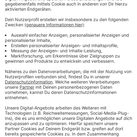
Anzeige
Das Programm am Mittwoch
Anzeige
Ursula von der Leyen, die designierte
Karlspreisträgerin, wird am Mittwochnachmittag die
RWTH Aachen besuchen und im Hörsaalgebäude
C.A.R.L vor Studierenden sprechen. Anschließend
besichtigt sie den Aachener Dom. Am Abend ist sie
dann zu Gast beim „Karlspreis LIVE“ auf dem
Katschhof, wo sie interviewt wird.
Das kulturelle Programm dort beginnt um 16 Uhr. Um
20:15 tritt Musiker Gregor Meyle auf.
Anzeige