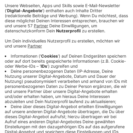
In Aachen sind wegen der Karlspreisverleihung an
Ursula von der Leyen am Donnerstag ab Mittwoch
Sicherheitszonen und Straßensperrungen eingerichtet.
In den Bereichen rund um Markt und Katschhof kommt
ihr dann nur nach einer Personenkontrolle. An Christi
Himmelfahrt wird es dann voraussichtlich auch zu
einigen Verkehrsbeeinträchtigungen kommen, im
Bereich der Innenstadt.
Aktuell sind schon fünf Gegenversammlungen mit
mehreren hundert Teilnehmern bekannt.
Anzeige
©
Polizei Aachen
Karlspreis 2025: Übersichtskarte zu Sperr- &
Durchlassstellen