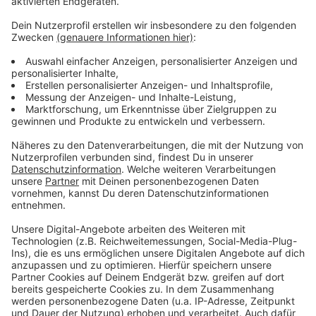
Es gibt diese Dinge im Leben, die können uns zur
Weißglut treiben. Bahnstreiks. Plötzlicher Schneefall.
Eiskratzen am frühen Morgen. Leute, die nicht
Autofahren können. Menschen, die seltsame Wörter
benutzen. Wo andere sich vor Verzweiflung das
Gesicht bis zum Bauchnabel ziehen oder ihren Kopf
gegen die Wand hauen wollen, geht in eben diesem
Kopf von Laura Potting ein Karussell los. Irgendwo
zwischen wirren Gedanken und scharfer
Alltagsbeobachtung. Ein bisschen ausgeflippt,
meistens bunt und nie ganz ernst gemeint.
Anzeige