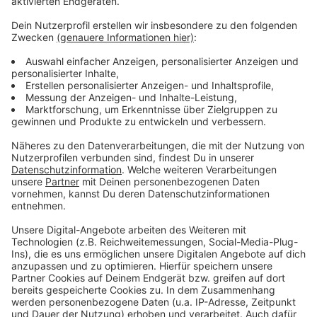
Es gibt diese Dinge im Leben, die können uns zur
Weißglut treiben. Bahnstreiks. Plötzlicher Schneefall.
Eiskratzen am frühen Morgen. Leute, die nicht
Autofahren können. Menschen, die seltsame Wörter
benutzen. Wo andere sich vor Verzweiflung das
Gesicht bis zum Bauchnabel ziehen oder ihren Kopf
gegen die Wand hauen wollen, geht in eben diesem
Kopf von Laura Potting ein Karussell los. Irgendwo
zwischen wirren Gedanken und scharfer
Alltagsbeobachtung. Ein bisschen ausgeflippt,
meistens bunt und nie ganz ernst gemeint.
Anzeige