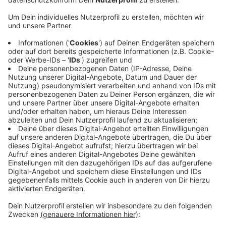
Streckenverbot auf der L128 verstoßen.
Außerdem sind viele Raser erwischt worden: In
Simmerath auf der L166 und der Witzerather
Straße sowie in Monschau-Hargard sind über 170
Auto- und rund 50 Motorradfahrer zu schnell
unterwegs gewesen. Acht von ihnen müssen mit
einem Fahrverbot rechnen.
Spitzenreiter war ein Motorradfahrer, der mit 122
km/h bei erlaubten 50 km/h gemessen worden ist.
Den schnellsten Autofahrer hat man mit Tempo
107 geblitzt.
Veröffentlicht:
Montag, 26.04.2021 15:54
Anzeige