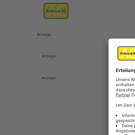
Anzeige
Anzeige
Anzeige