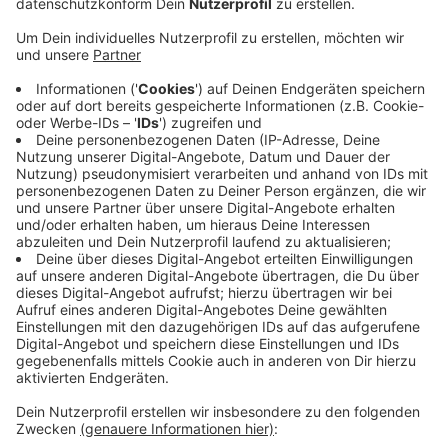
Im Busverkehr der ASEAG fallen am Freitag (26.1.24)
vergleichsweise viele Fahrten aus.
Genaue Zahlen würden zwar erst mit ein paar Tagen
Verzögerung aus der internen Statistik hervorgehen,
heißt es von der ASEAG.
Allerdings führt sie als generellen Hintergrund ihre
dünne Personaldecke an, die bei hohem Krankenstand
zu eben diesen Fahrtausfällen führe.
Außerdem komme an diesem Freitag noch hinzu, dass
die Schulen wegen der Zeugnisvergabe früher Schluss
haben. Die Busse im Schülerverkehr fahren daher
außerhalb des Fahrplans früher zu den Schulen und
somit müssten andere Fahrten leider ausfallen.
Anzeige