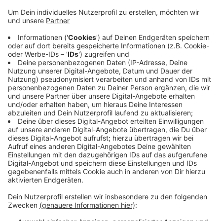
In der StädteRegion Aachen hat die Bundespolizei am
langen Osterwochenende viel zu tun gehabt. Unter
anderem wurden drei Männer festgenommen. Zwei
davon hat die Staatsanwaltschaft Aachen per
Haftbefehl gesucht. Ein 41-Jähriger ist an
Ostermontag mit einem Rad in Schlangenlinien auf der
Trierer Straße in Aachen gefahren. Der
Atemalkoholtest hat 0,92 Promille angezeigt. Das E-
Bike, mit dem der Mann unterwegs war, war außerdem
geklaut.
Außerdem haben die Beamten noch 36 Verstöße
gegen das Aufenthaltsgesetz festgestellt.
Anzeige