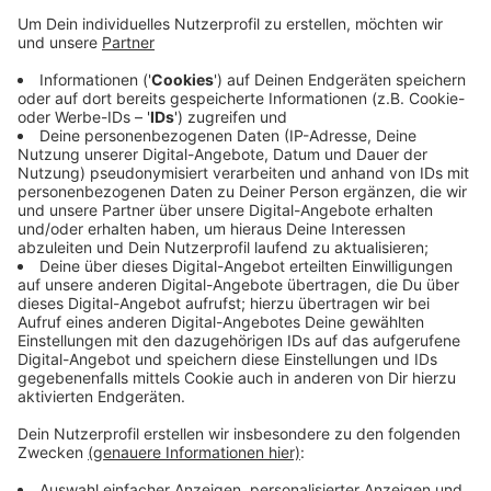
Körperverletzung, Ruhestörung, einer
Trunkenheitsfahrt und einem Hausfriedensbruch in
Gewahrsam gekommen. In allen Fällen ist
übermäßiger Alkohol- oder Drogenkonsum im
Spiel gewesen - und die Polizisten sind beleidigt
und angegriffen worden.
Außerdem hat in Baesweiler an der Lindenstraße
ein Haus seit längerem offen gestanden. Dort hat
man eine Hanfplantage entdeckt.
Veröffentlicht:
Montag, 29.07.2019 14:55
Anzeige