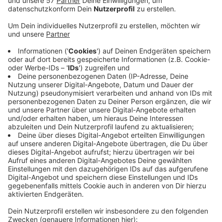
Das Aachener Verwaltungsgericht hat einen Eilantrag
eines Polizisten abgelehnt, der sich gegen seine
Versetzung in den vorzeitigen Ruhestand wehrte. Der
61-jährige Mann war seit 2013 dienstunfähig. Ein
geplanter Wechsel in den Verwaltungsdienst
scheiterte, weil er wegen Krankheit die nötige
Probezeit nicht absolvieren konnte.
Seit 2021 ist er dauerhaft dienstunfähig. Eine
Amtsärztin stellte 2023 fest, dass ihm
Stressresistenz, Anpassungsfähigkeit,
Durchhaltevermögen und Konfliktfähigkeit fehlen. Das
Polizeipräsidium Aachen versetzte ihn daraufhin im
Juni 2025 in den Ruhestand.
Das Verwaltungsgericht bestätigte diese
Entscheidung jetzt. Die Einschätzung der Amtsärztin
sei schlüssig gewesen. Der Mann kann noch
Beschwerde beim Oberverwaltungsgericht einlegen.