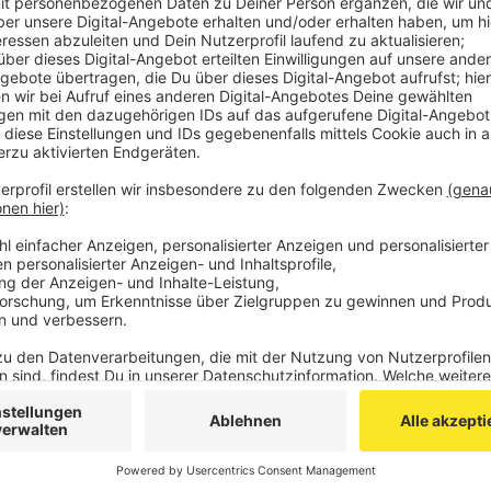
betroffen - nicht die Wasserwerke, in die das Tr
Abkochgebot für Trinkwasser in Aachen
Wenn Sie das Wasser drei Minuten sprudelnd koch
unbedenklich zur Zubereitung von Nahrung, auch 
zum Abwaschen von Lebensmitteln, zur Herstell
sowie für medizinische Zwecke (Reinigung von W
Körperpflege kann das Leitungswasser verwend
Veröffentlicht:
Dienstag, 26.01.2021 19:30
Anzeige