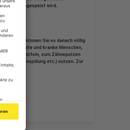
inkwasser eingespeist wird.
en lassen, können Sie es danach völlig
für Kinder, alte und kranke Menschen,
ung von Eiswürfeln, zum Zähneputzen
unden, Nasenspülung etc.) nutzen. Zur
et werden.