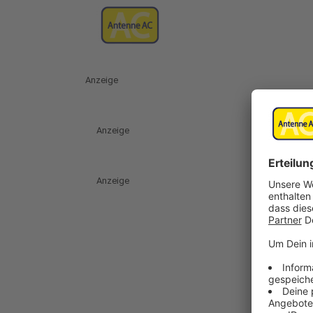
Anzeige
Anzeige
Anzeige