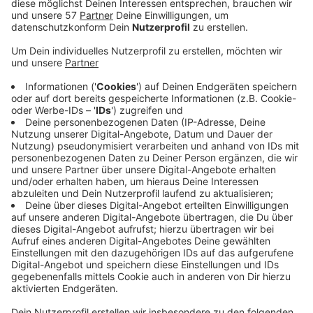
schlecht gestaunt, als er einen fremden Mann auf
dem Fahrersitz seines Cabrios sitzen sah. Als er
ihn daraufhin ansprach, bedrohte der Täter ihn und
floh anschließend zu Fuß aus dem Parkhaus.
Der Täter wird wie folgt beschrieben:
Ca. 25 - 30 Jahre alt, ca. 1,80 m groß, normale
Statur, er trug eine Brille und einen dunklen Stoff-
Mundschutz. Bekleidet war er mit einer schwarzen
Kappe (mit Symbol), einem schwarzen T-Shirt,
einer Bluejeans mit hellen Streifen und schwarzen
sportlichen Schuhen. Er führte einen mehrfarbigen
Rucksack (in den Farben: Schwarz, Rot, Orange,
Weiß) mit sich.
Die Kriminalpolizei hat die Ermittlungen
aufgenommen. Zeugen, die sachdienliche Hinweise
geben können, werden gebeten, sich unter der