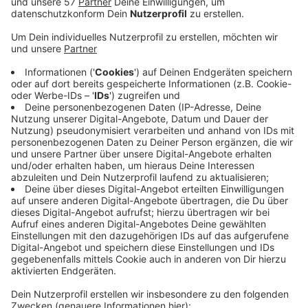
Kaiserstraße entdeckt, die an dem Geldautomaten
hantiert haben. Die beiden sind allerdings
unverrichteter Dinge in einem dunklen Auto vom
Tatort geflohen.
Weil zunächst unklar war, ob womöglich nicht
gezündeter Sprengstoff angewendet wurde, hat
die Polizei vorsorglich die Wohnungen über der
Bank evakuiert. Das LKA hat aber dann keinen
Sprengstoff gefunden.
Nach den Tätern wird jetzt gefahndet. Zeugen, die
Angaben zu den Tätern oder dem verwendeten
Fahrzeug machen können, werden gebeten, sich bei
der Polizei unter der Rufnummer 0241/9577-31401
oder (außerhalb der Bürozeiten) 0241/9577-34210 zu
melden.
Veröffentlicht:
Donnerstag, 24.11.2022 08:26