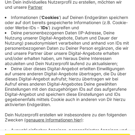
Uhr "explosionsartige Geräusche im
Gewerbegebiet" wahrgenommen. Sie riefen die
Polizei. Die Täter sind vom Tatort geflüchtet.
Innerhalb von zwei Wochen war das schon der
dritte Versuch, den Geldautomaten im Parkhaus zu
sprengen. Die Polizei hat die Ermittlungen
aufgenommen.
Veröffentlicht:
Montag, 24.01.2022 13:52
Anzeige
Anzeige