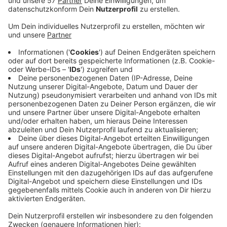
Konkrete Anlaufstellen sind nicht bekannt, das
Mädchen soll auch kein Handy dabei haben.
Ilayda hat am Donnerstag eine
Jugendhilfeeinrichtung in Dormagen mit
unbekanntem Ziel verlassen, ihr Verschwinden ist
gegen 23 Uhr bemerkt worden.
Ilayda hat braune schulterlange Haare und ein
schmales Gesicht, ist von hagerer Figur und 1,62 m
groß. Zuletzt hat sie einen roten Pullover, eine
schwarze Hose und schwarze Sportschuhe
getragen.
Hinweise auf den Aufenthaltsort der Vermissten nimmt
das Kriminalkommissariat 25 in Dormagen unter der
Telefonnummer 02131-300-0 entgegen.
Veröffentlicht:
Freitag, 19.02.2021 15:00